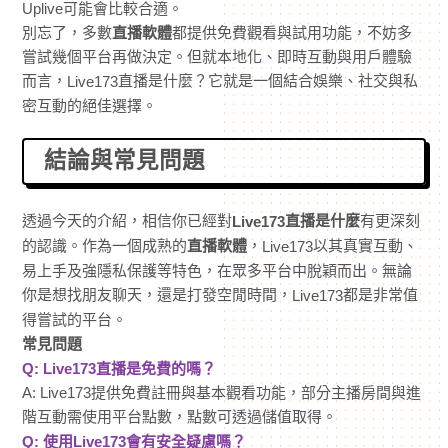
Uplive可能會比較合適。
別忘了，多數
直播軟體
都提供免費觀看與試用功能，不妨多
嘗試幾個平台再做決定。但就本地化、即時互動與用戶體驗
而言，
直播是什麼？它就是一個結合娛樂、社交與私
Live173
密互動的絕佳選擇。
結論與常見問題
透過今天的介紹，相信你已經對
直播是什麼
有更深刻
Live173
的認識。作為一個成熟的
直播軟體
，
以其真實互動、
Live173
易上手及強隱私保護等特色，在眾多平台中脫穎而出。無論
你是想找朋友聊天，還是打發空閒時間，
都是非常值
Live173
得嘗試的平台。
常見問題
Q: Live173直播是免費的嗎？
A: Live173提供免費註冊與基本觀看功能，部分主播房間與進
階互動需使用平台點數，點數可透過儲值取得。
Q: 使用Live173會有安全疑慮嗎？