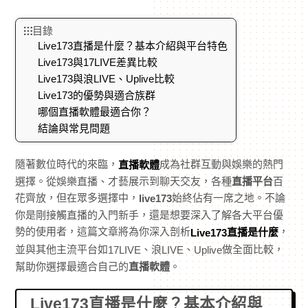
目錄
Live173直播是什麼？基本介紹與平台特色
Live173與17LIVE差異比較
Live173與浪LIVE、Uplive比較
Live173的優勢與適合族群
哪個直播軟體最適合你？
結論與常見問題
隨著數位時代的來臨，
成為社群互動與娛樂的熱門
直播軟體
選擇。從娛樂直播、才藝展示到聊天交友，各種
直播平台
百
花齊放，但在眾多選擇中，
始終佔有一席之地。不論
live173
你是剛接觸直播的入門新手，還是想要深入了解各大平台優
勢的使用者，這篇文章將為你深入剖析
，
直播是什麼
Live173
並與其他主流平台如
、浪
、
做全面比較，
17LIVE
LIVE
Uplive
幫助你選擇最適合自己的
直播軟體
。
Live173直播是什麼？基本介紹與