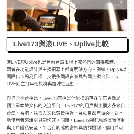
Live173與浪LIVE、Uplive比較
浪LIVE與Uplive也是目前台灣市場上較熱門的
直播軟體
之一，
兩者在功能設計與主播招募上都有明確方向。例如，Uplive以
國際化市場為目標，支援多國語言並與各國主播合作，浪
LIVE則主打年輕族群與趣味性互動。
與這些平台相比，
直播是什麼樣的存在？它更像是一
Live173
個注重本地文化的交流平台。
的用戶與主播大多來自
Live173
台灣、香港，語言與文化背景相近，互動自然無障礙，對本
地使用者來說更具親切感。同時，
視訊
強調真實互動
Live173
與用戶隱私安全，平台有明確的審核與防詐機制，讓用戶可