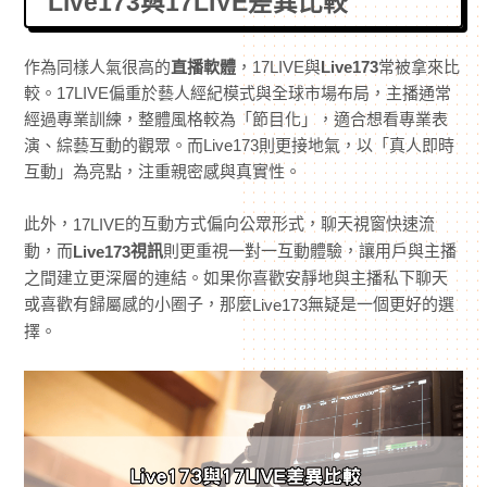
Live173與17LIVE差異比較
作為同樣人氣很高的
直播軟體
，17LIVE與
Live173
常被拿來比
較。17LIVE偏重於藝人經紀模式與全球市場布局，主播通常
經過專業訓練，整體風格較為「節目化」，適合想看專業表
演、綜藝互動的觀眾。而Live173則更接地氣，以「真人即時
互動」為亮點，注重親密感與真實性。
此外，
的互動方式偏向公眾形式，聊天視窗快速流
17LIVE
動，而
視訊
則更重視一對一互動體驗，讓用戶與主播
Live173
之間建立更深層的連結。如果你喜歡安靜地與主播私下聊天
或喜歡有歸屬感的小圈子，那麼
無疑是一個更好的選
Live173
擇。