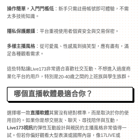
操作簡單，入門門檻低
：新手只需註冊帳號即可體驗，不需
太多技術知識。
隱私保護嚴謹
：平台重視使用者個資安全與交易保密。
多樣主播風格
：從可愛風、性感風到搞笑型，應有盡有，滿
足各種觀看需求。
這些特點讓
非常適合喜歡社交互動、不想進入過度商
Live173
業化平台的用戶，特別是
歲之間的上班族與學生族群。
20-40
哪個直播軟體最適合你？
選擇哪一款
直播軟體
其實沒有絕對標準，而是取決於你的使
用目的。如果你是想交朋友、聊天、尋找陪伴與互動，
Live173視訊
的彈性互動設計與親民的主播風格非常值得一
試。但若你偏好觀看大型表演或國際內容，像17LIVE或